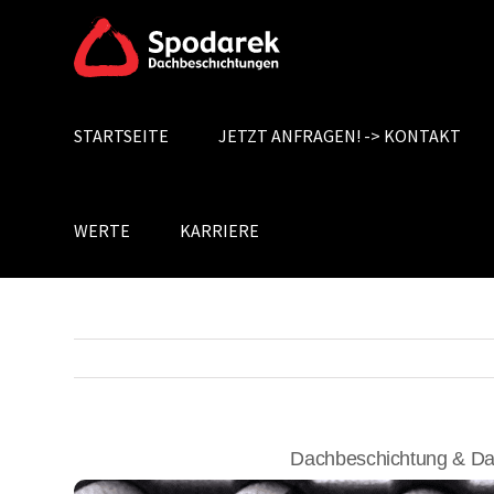
Skip
to
content
STARTSEITE
JETZT ANFRAGEN! -> KONTAKT
Search
for:
WERTE
KARRIERE
Dachbeschichtung & Da