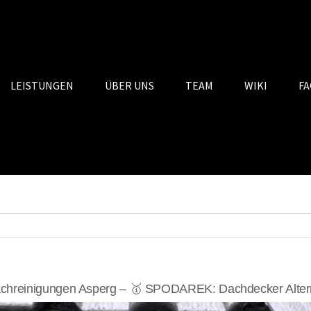
LEISTUNGEN
ÜBER UNS
TEAM
WIKI
FA
chreinigungen Asperg – 🥇 SPODAREK: Dachdecker Alter