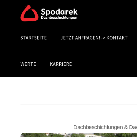
Skip
to
content
STARTSEITE
JETZT ANFRAGEN! -> KONTAKT
Search
for:
WERTE
KARRIERE
Dachbeschichtungen & Dac